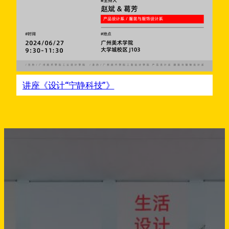
讲座《设计“宁静科技”》