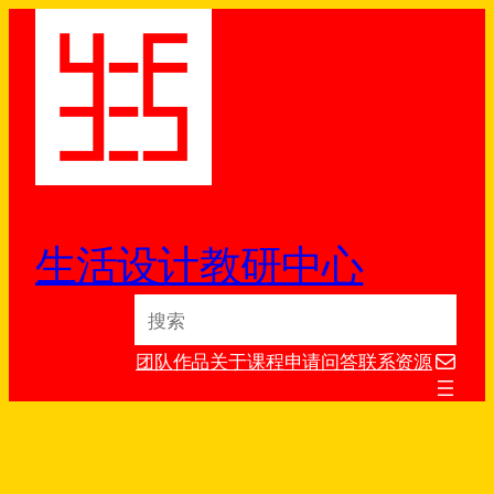
跳
至
内
容
生活设计教研中心
S
e
电子邮件
a
团队
作品
关于
课程
申请
问答
联系
资源
r
c
h