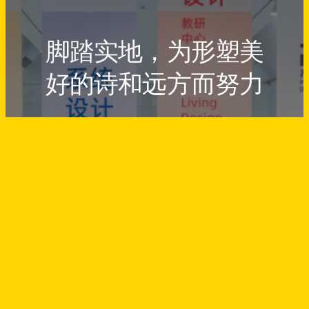
脚踏实地，为形塑美
好的诗和远方而努力
Endeavour to Shape a Dreamland
Come True
Designed by
FREEZhao
生活设计教研中心
版权所有
↑
© 2023～
2026
返回顶部