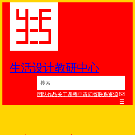
跳
至
内
容
生活设计教研中心
S
e
电子邮件
a
团队
作品
关于
课程
申请
问答
联系
资源
r
c
h