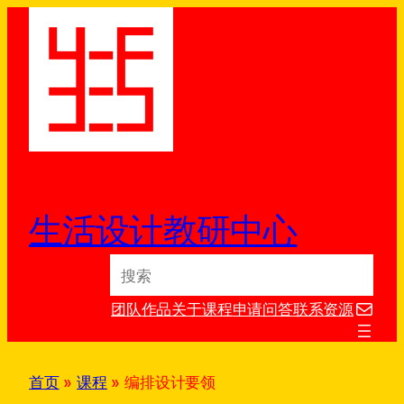
跳
至
内
容
生活设计教研中心
S
e
电子邮件
a
团队
作品
关于
课程
申请
问答
联系
资源
r
c
h
首页
»
课程
»
编排设计要领