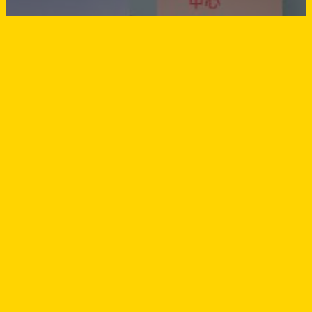
脚踏实地，为形塑美
好的诗和远方而努力
Endeavour to Shape a Dreamland
Come True
Designed by
FREEZhao
生活设计教研中心
版权所有
↑
© 2023～
2026
返回顶部