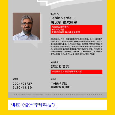
讲座《设计“宁静科技”》