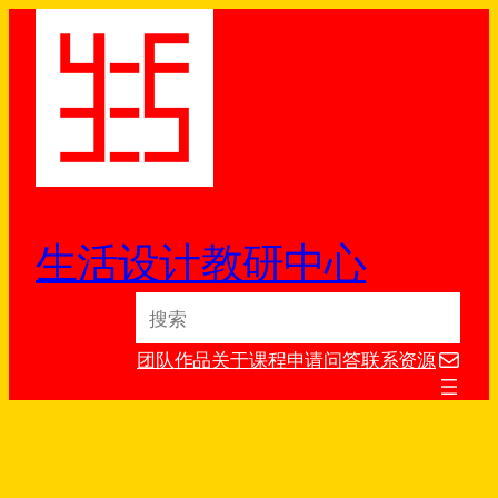
跳
至
内
容
生活设计教研中心
S
e
电子邮件
a
团队
作品
关于
课程
申请
问答
联系
资源
r
c
h