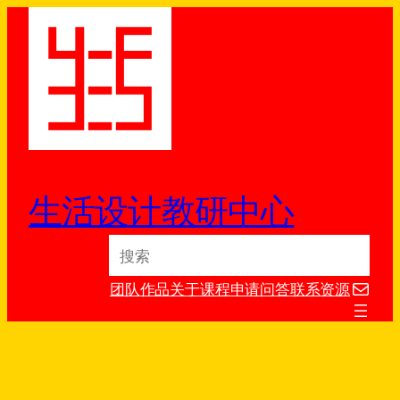
跳
至
内
容
生活设计教研中心
S
e
电子邮件
a
团队
作品
关于
课程
申请
问答
联系
资源
r
c
h