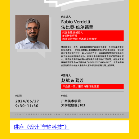
讲座《设计“宁静科技”》