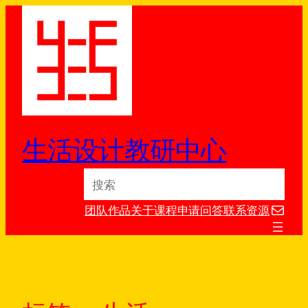
跳
至
内
容
生活设计教研中心
S
e
电子邮件
a
团队
作品
关于
课程
申请
问答
联系
资源
r
c
h