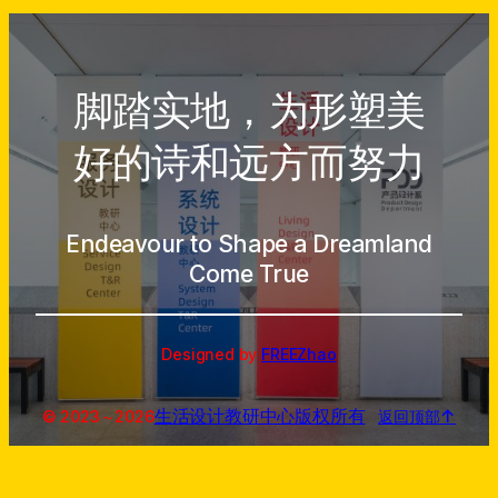
脚踏实地，为形塑美
好的诗和远方而努力
Endeavour to Shape a Dreamland
Come True
Designed by
FREEZhao
生活设计教研中心
版权所有
↑
© 2023～
2026
返回顶部