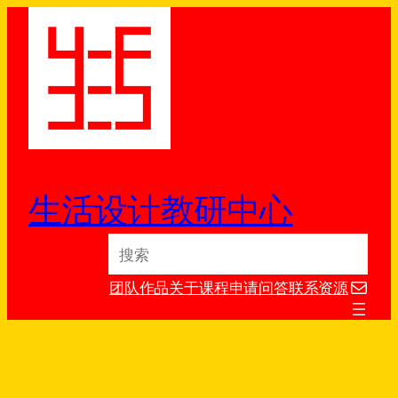
跳
至
内
容
生活设计教研中心
S
e
电子邮件
a
团队
作品
关于
课程
申请
问答
联系
资源
r
c
h