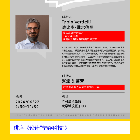
讲座《设计“宁静科技”》