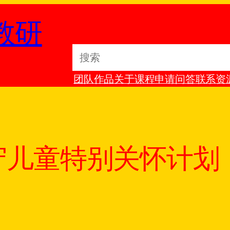
教研
S
e
团队
作品
关于
课程
申请
问答
联系
资
a
r
c
h
留守儿童特别关怀计划