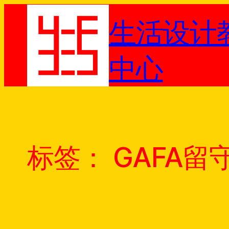
跳
生活设计
至
内
容
中心
标签：
GAFA