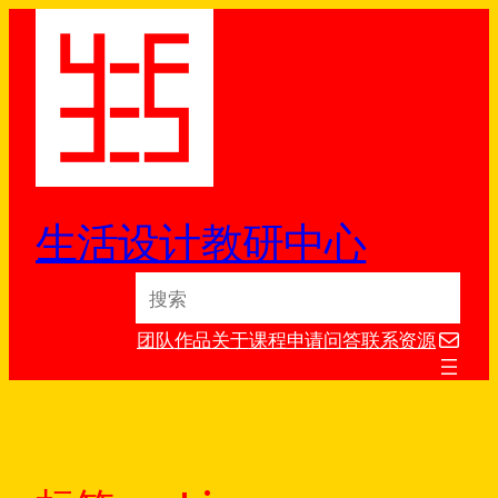
跳
至
内
容
生活设计教研中心
S
e
电子邮件
a
团队
作品
关于
课程
申请
问答
联系
资源
r
c
h