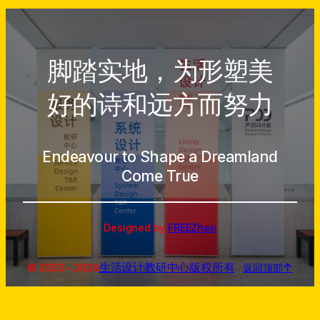
脚踏实地，为形塑美
好的诗和远方而努力
Endeavour to Shape a Dreamland
Come True
Designed by
FREEZhao
生活设计教研中心
版权所有
↑
© 2023～
2026
返回顶部