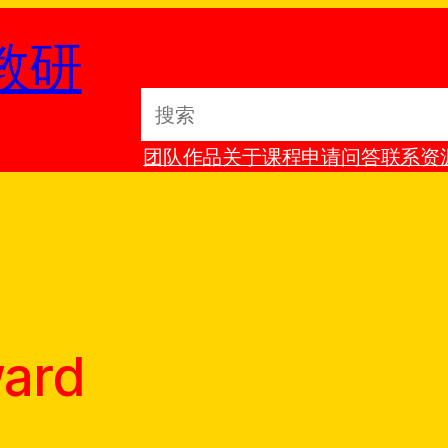
教研
S
e
团队
作品
关于
课程
申请
问答
联系
资
a
r
c
h
ward