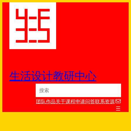
跳
至
内
容
生活设计教研中心
S
e
电子邮件
a
团队
作品
关于
课程
申请
问答
联系
资源
r
c
h