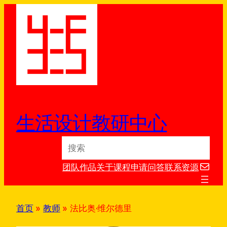
跳
至
内
容
生活设计教研中心
S
e
电子邮件
a
团队
作品
关于
课程
申请
问答
联系
资源
r
c
h
首页
»
教师
»
法比奥·维尔德里