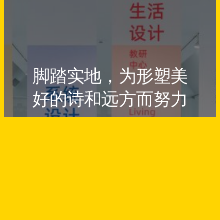
脚踏实地，为形塑美
好的诗和远方而努力
Endeavour to Shape a Dreamland
Come True
Designed by
FREEZhao
生活设计教研中心
版权所有
↑
© 2023～
2026
返回顶部