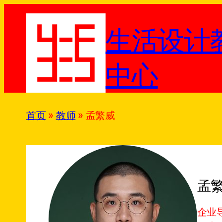
跳
至
生活设计
内
容
中心
首页
»
教师
»
孟繁威
孟
企业