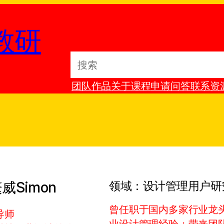
教研
S
e
团队
作品
关于
课程
申请
问答
联系
资
a
r
c
h
繁威
Simon
领域：
设计管理
用户研
曾任职于国内多家行业龙
导师