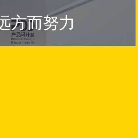
远方而努力
ue
↑
返回顶部