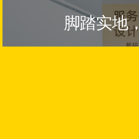
脚踏实地
E
Designed by
FREEZhao