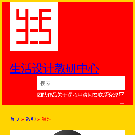
跳
至
内
容
生活设计教研中心
S
e
电子邮件
a
团队
作品
关于
课程
申请
问答
联系
资源
r
c
h
首页
»
教师
»
温浩