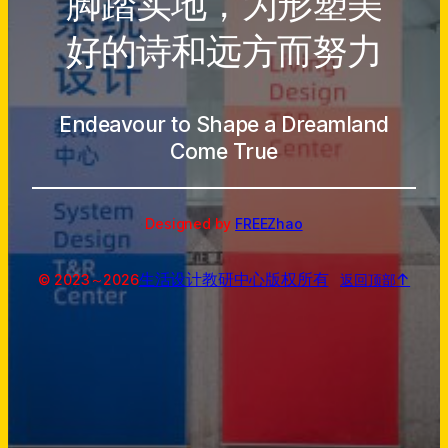
脚踏实地，为形塑美
好的诗和远方而努力
Endeavour to Shape a Dreamland
Come True
Designed by
FREEZhao
生活设计教研中心
版权所有
↑
© 2023～
2026
返回顶部