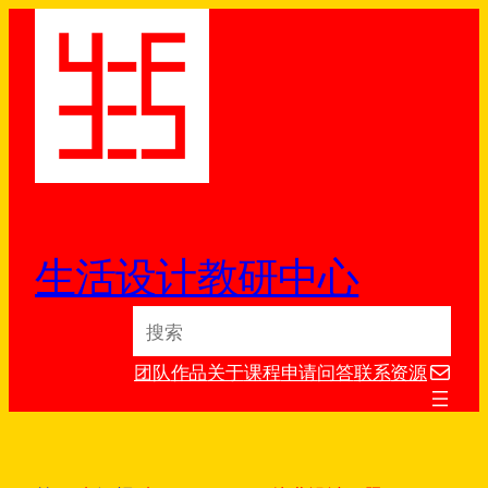
跳
至
内
容
生活设计教研中心
S
e
电子邮件
a
团队
作品
关于
课程
申请
问答
联系
资源
r
c
h