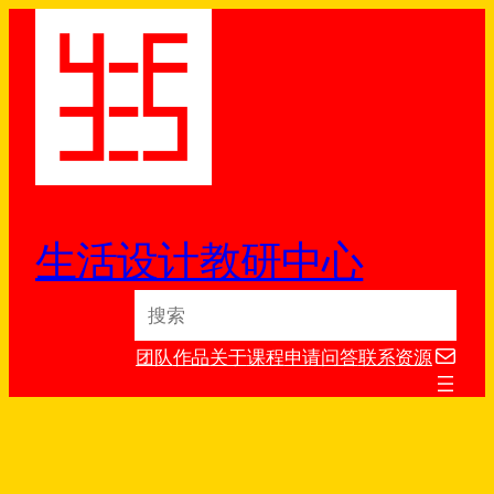
跳
至
内
容
生活设计教研中心
S
e
电子邮件
a
团队
作品
关于
课程
申请
问答
联系
资源
r
c
h