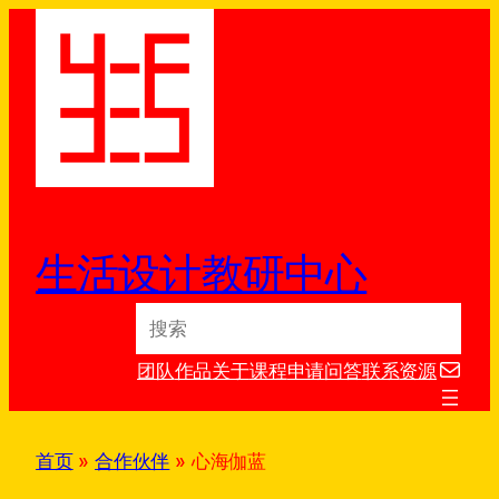
跳
至
内
容
生活设计教研中心
S
e
电子邮件
a
团队
作品
关于
课程
申请
问答
联系
资源
r
c
h
首页
»
合作伙伴
»
心海伽蓝