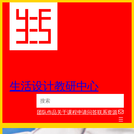
跳
至
内
容
生活设计教研中心
S
e
电子邮件
a
团队
作品
关于
课程
申请
问答
联系
资源
r
c
h