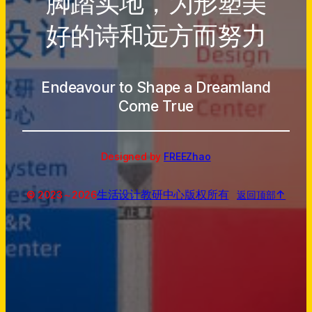
脚踏实地，为形塑美
好的诗和远方而努力
Endeavour to Shape a Dreamland
Come True
Designed by
FREEZhao
生活设计教研中心
版权所有
↑
© 2023～
2026
返回顶部