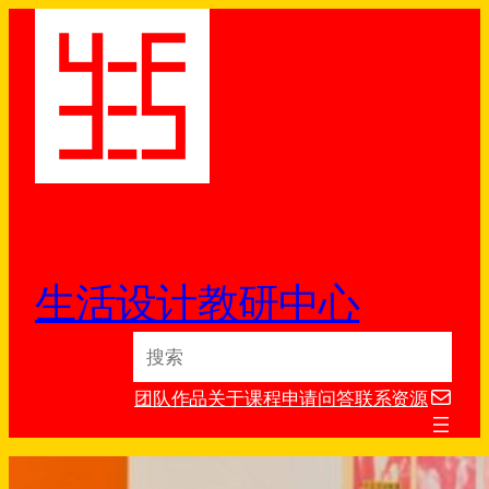
跳
至
内
容
生活设计教研中心
S
e
电子邮件
a
团队
作品
关于
课程
申请
问答
联系
资源
r
c
h