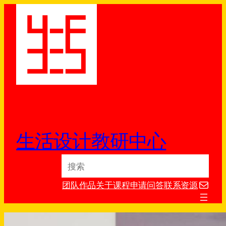
跳
至
内
容
生活设计教研中心
S
e
电子邮件
a
团队
作品
关于
课程
申请
问答
联系
资源
r
c
h