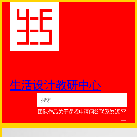
跳
至
内
容
生活设计教研中心
S
e
电子邮件
a
团队
作品
关于
课程
申请
问答
联系
资源
r
c
h