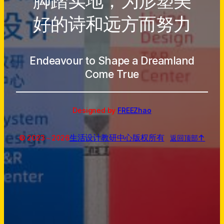
脚踏实地，为形塑美
好的诗和远方而努力
Endeavour to Shape a Dreamland
Come True
Designed by
FREEZhao
生活设计教研中心
版权所有
↑
© 2023～
2026
返回顶部