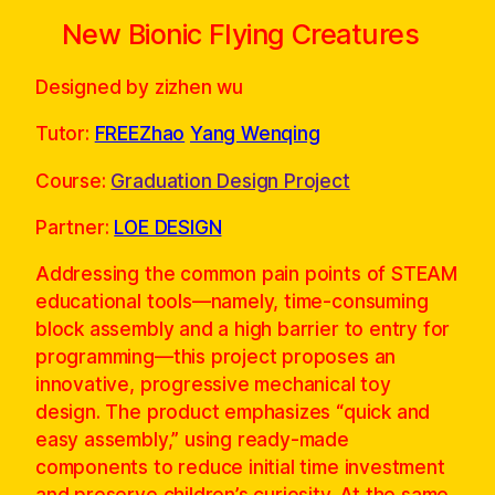
New Bionic Flying Creatures
Designed by zizhen wu
Tutor:
FREEZhao
Yang Wenqing
Course:
Graduation Design Project
Partner:
LOE DESIGN
Addressing the common pain points of STEAM
educational tools—namely, time-consuming
block assembly and a high barrier to entry for
programming—this project proposes an
innovative, progressive mechanical toy
design. The product emphasizes “quick and
easy assembly,” using ready-made
components to reduce initial time investment
and preserve children’s curiosity. At the same