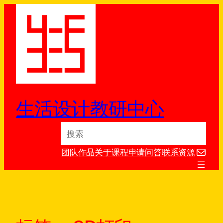
跳
至
内
容
生活设计教研中心
S
e
电子邮件
a
团队
作品
关于
课程
申请
问答
联系
资源
r
c
h