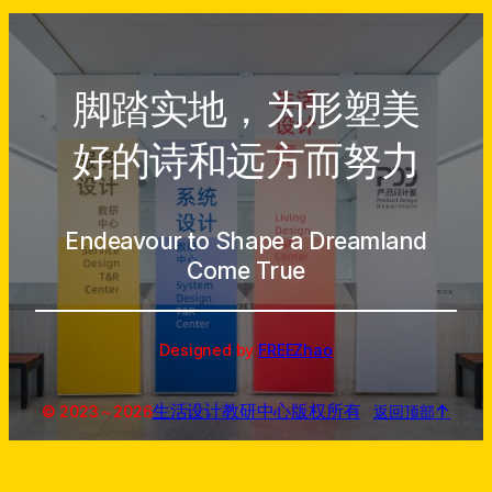
脚踏实地，为形塑美
好的诗和远方而努力
Endeavour to Shape a Dreamland
Come True
Designed by
FREEZhao
生活设计教研中心
版权所有
↑
© 2023～
2026
返回顶部