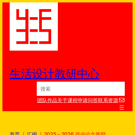
跳
至
内
容
生活设计教研中心
S
e
电子邮件
a
团队
作品
关于
课程
申请
问答
联系
资源
r
c
h
首页
汇报
2025～2026 毕业论文答辩