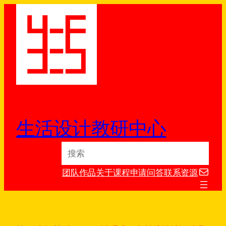
跳
至
内
容
生活设计教研中心
S
e
电子邮件
a
团队
作品
关于
课程
申请
问答
联系
资源
r
c
h