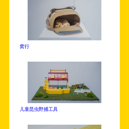
窝行
儿童昆虫野捕工具