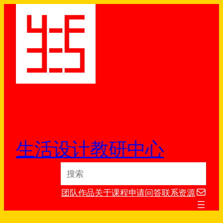
跳
至
内
容
生活设计教研中心
S
e
电子邮件
a
团队
作品
关于
课程
申请
问答
联系
资源
r
c