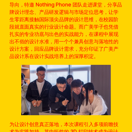
导向，特邀 Nothing Phone 团队走进课堂，分享品
牌设计理念、产品研发逻辑与市场定位思考，让学
生零距离接触国际顶尖品牌的设计思维，在校园阶
段就直面真实的行业设计命题。而广美学子也凭借
扎实的专业功底与出色的实战能力，在课程中展现
出不俗的设计水准，用一个个兼具创意与落地性的
设计方案，回应品牌设计需求，充分印证了广美产
品设计系在设计实战培养上的深厚积淀。
为让设计创意真正落地，本次课程引入多项前瞻技
术为实践加持，其中拓竹的 3D 打印技术成为设计