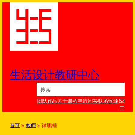
跳
至
内
容
生活设计教研中心
S
e
电子邮件
a
团队
作品
关于
课程
申请
问答
联系
资源
r
c
h
首页
»
教师
»
褚鹏程