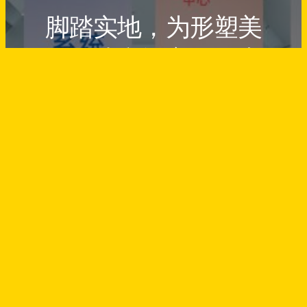
脚踏实地，为形塑美
好的诗和远方而努力
Endeavour to Shape a Dreamland
Come True
Designed by
FREEZhao
生活设计教研中心
版权所有
↑
© 2023～
2026
返回顶部