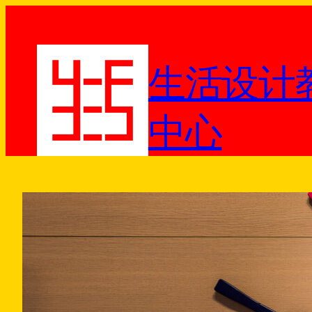
跳
至
内
生活设计
容
中心