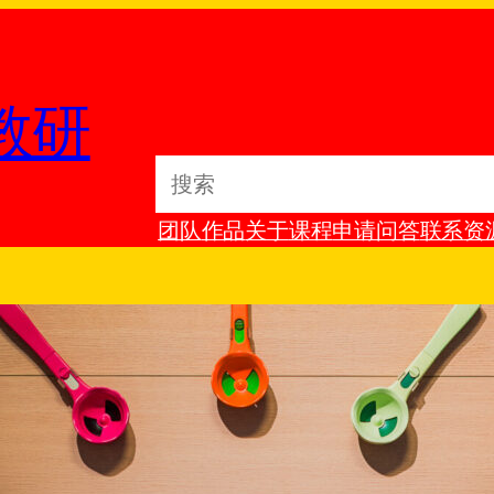
教研
S
e
团队
作品
关于
课程
申请
问答
联系
资
a
r
c
h