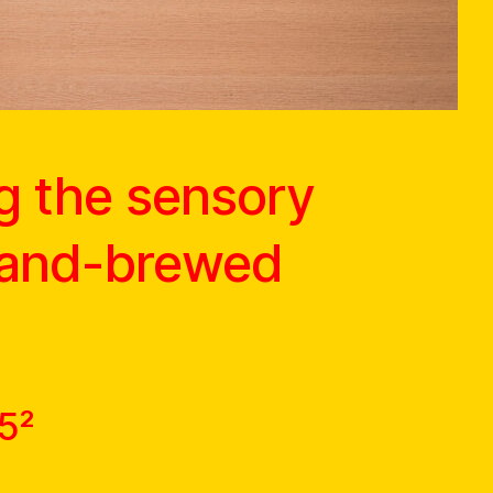
g the sensory
 hand-brewed
.5²