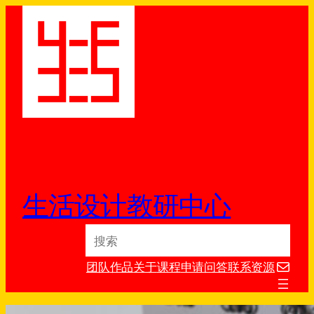
跳
至
内
容
生活设计教研中心
S
e
电子邮件
a
团队
作品
关于
课程
申请
问答
联系
资源
r
c